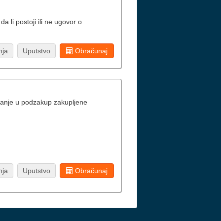
 li postoji ili ne ugovor o
nja
Uputstvo
Obračunaj
avanje u podzakup zakupljene
nja
Uputstvo
Obračunaj