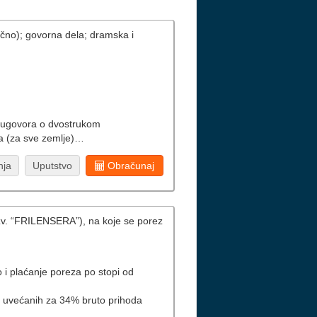
slično); govorna dela; dramska i
a ugovora o dvostrukom
pa (za sve zemlje)…
nja
Uputstvo
Obračunaj
(tzv. “FRILENSERA”), na koje se porez
 i plaćanje poreza po stopi od
o, uvećanih za 34% bruto prihoda