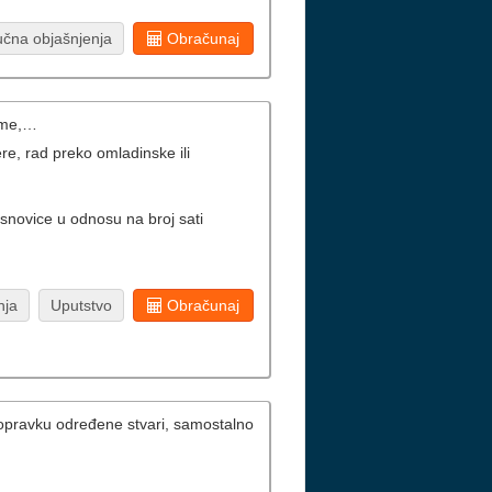
učna objašnjenja
Obračunaj
eme,…
e, rad preko omladinske ili
snovice u odnosu na broj sati
nja
Uputstvo
Obračunaj
i opravku određene stvari, samostalno