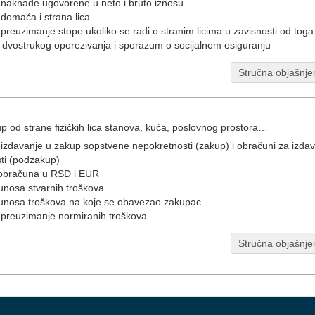
 naknade ugovorene u neto i bruto iznosu
 domaća i strana lica
reuzimanje stope ukoliko se radi o stranim licima u zavisnosti od toga da
 dvostrukog oporezivanja i sporazum o socijalnom osiguranju
Stručna objašnje
p od strane fizičkih lica stanova, kuća, poslovnog prostora…
 izdavanje u zakup sopstvene nepokretnosti (zakup) i obračuni za izd
ti (podzakup)
 obračuna u RSD i EUR
nosa stvarnih troškova
unosa troškova na koje se obavezao zakupac
preuzimanje normiranih troškova
Stručna objašnje