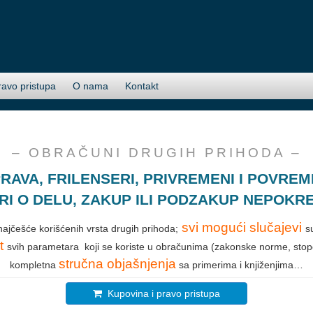
ravo pristupa
O nama
Kontakt
– OBRAČUNI DRUGIH PRIHODA –
AVA, FRILENSERI, PRIVREMENI I POVREM
I O DELU,
ZAKUP ILI PODZAKUP NEPOKR
svi mogući slučajevi
ajčešće korišćenih vrsta drugih prihoda;
s
t
svih parametara koji se koriste u obračunima (zakonske norme, stope,
stručna objašnjenja
kompletna
sa primerima i knjiženjima…
Kupovina i pravo pristupa