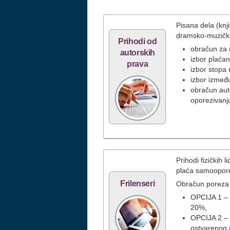
Pisana dela (knji
dramsko-muzič
Prihodi od
obračun za 
autorskih
izbor plaća
prava
izbor stopa 
izbor između
obračun aut
oporezivanj
Prihodi fizičkih
plaća samoopor
Frilenseri
Obračun poreza
OPCIJA 1 – p
20%,
OPCIJA 2 – 
ostvarenog 