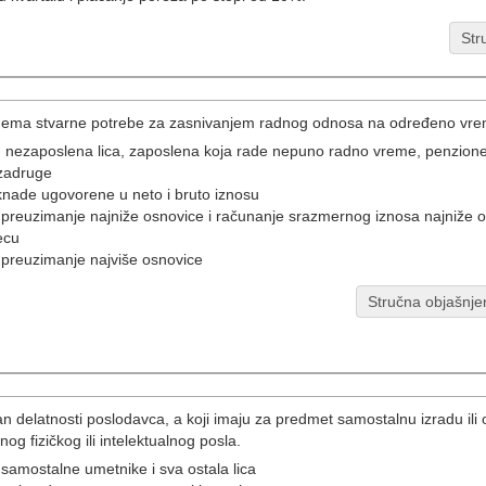
Str
 nema stvarne potrebe za zasnivanjem radnog odnosa na određeno vr
: nezaposlena lica, zaposlena koja rade nepuno radno vreme, penzioner
zadruge
nade ugovorene u neto i bruto iznosu
preuzimanje najniže osnovice i računanje srazmernog iznosa najniže o
ecu
preuzimanje najviše osnovice
Stručna objašnje
van delatnosti poslodavca, a koji imaju za predmet samostalnu izradu il
og fizičkog ili intelektualnog posla.
 samostalne umetnike i sva ostala lica