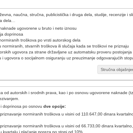
ževna, naučna, stručna, publicistička i druga dela, studije, recenzije i 
ka dela…
naknade ugovorene u bruto i neto iznosu
nja doprinosa
normiranih troškova po vrsti autorskog dela
 normiranih, stvarnih troškova ili slučaja kada se troškovi ne priznaju
orskih ugovora za strane državljane uz automatsku proveru postojanj
u i ugovora o socijalnom osiguranju uz preuzimanje odgovarajućih sto
Stručna objašnje
 lica od autorskih i srodnih prava, kao i po osnovu ugovorene naknade 
ezivanjem.
 i doprinosa po osnovu
dve opcije:
riznavanje normiranih troškova u visini od 110.647,00 dinara kvartalno
priznavanje normiranih troškova u visini od 66.733,00 dinara kvartaln
u kvartalu i plaćanje poreza po stopi od 10%.