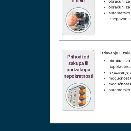
o delu
obračuni za
obračuni za
automatsko p
izbegavanju
Izdavanje u zaku
Prihodi od
obračuni za
zakupa ili
nepokretnos
podzakupa
iskazivanje
nepokretnosti
mogućnost u
mogućnost 
automatsko 