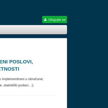
Ulogujte se
ENI POSLOVI,
ETNOSTI
u implementirani u obračune;
 statistički podaci…);