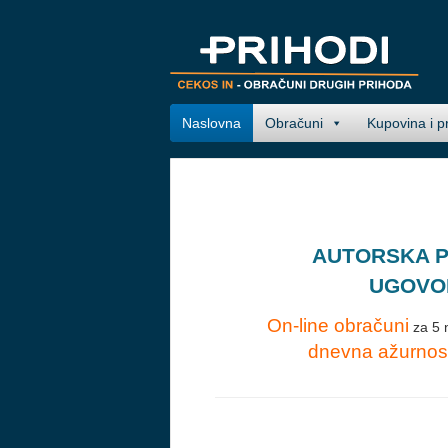
Naslovna
Obračuni
Kupovina i p
AUTORSKA PR
UGOVOR
On-line obračuni
za 5 n
dnevna ažurnos