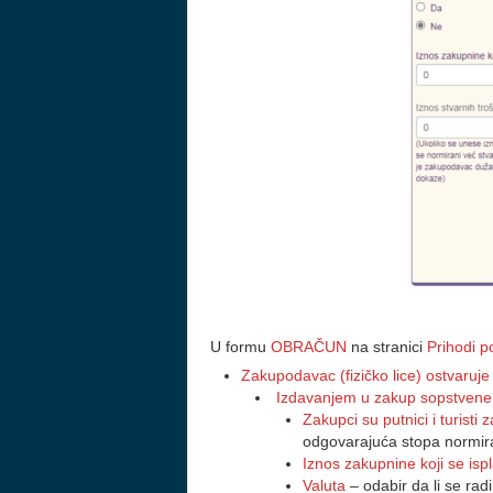
U formu
OBRAČUN
na stranici
Prihodi 
Zakupodavac (fizičko lice) ostvaruje
Izdavanjem u zakup sopstvene 
Zakupci su putnici i turisti
odgovarajuća stopa normira
Iznos zakupnine koji se isp
Valuta
– odabir da li se rad