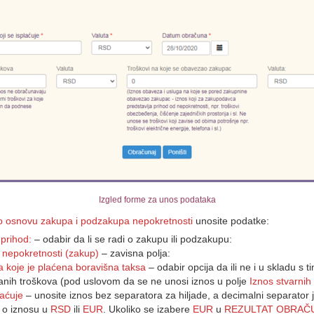
Izgled forme za unos podataka
po osnovu zakupa i podzakupa nepokretnosti
unosite podatke:
 prihod:
– odabir da li se radi o zakupu ili podzakupu:
nepokretnosti (zakup)
– zavisna polja:
 za koje je plaćena boravišna taksa
– odabir opcija da ili ne i u skladu s 
nih troškova (pod uslovom da se ne unosi iznos u polje
Iznos stvarnih
laćuje
– unosite iznos bez separatora za hiljade, a decimalni separator 
i o iznosu u
RSD
ili
EUR
. Ukoliko se izabere
EUR
u
REZULTAT OBRAČ