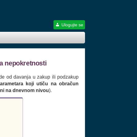
Ulogujte se
a nepokretnosti
ode od davanja u zakup ili podzakup
arametara koji utiču na obračun
rni na dnevnom nivou
).