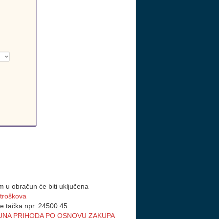
tim u obračun će biti uključena
 troškova
je tačka npr. 24500.45
UNA PRIHODA PO OSNOVU ZAKUPA