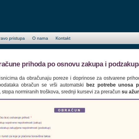
ravo pristupa
O nama
Kontakt
račune prihoda po osnovu zakupa i podzakup
isnicima da obračunaju poreze i doprinose za ostvarene prih
podataka obračun se vrši automatski
bez potrebe unosa p
 stopa normiranih troškova, srednji kursevi za preračun
su ažu