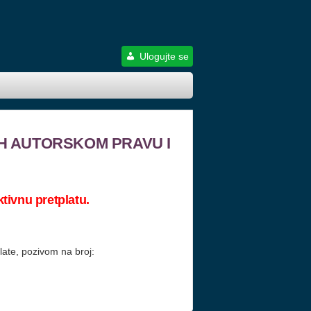
Ulogujte se
H AUTORSKOM PRAVU I
tivnu pretplatu.
plate, pozivom na broj: