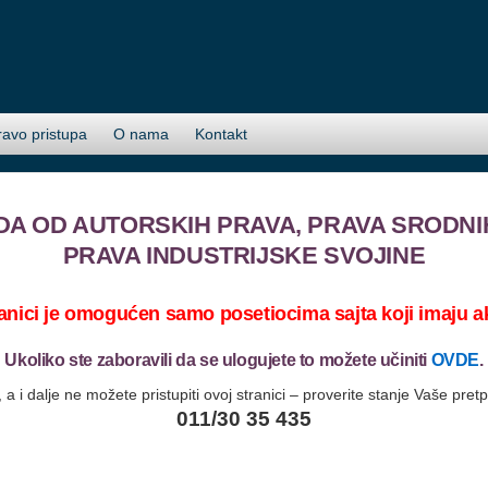
ravo pristupa
O nama
Kontakt
DA OD AUTORSKIH PRAVA, PRAVA SRODNI
PRAVA INDUSTRIJSKE SVOJINE
ranici je omogućen samo posetiocima sajta koji imaju ak
Ukoliko ste zaboravili da se ulogujete to možete učiniti
OVDE
.
 a i dalje ne možete pristupiti ovoj stranici – proverite stanje Vaše pret
011/30 35 435